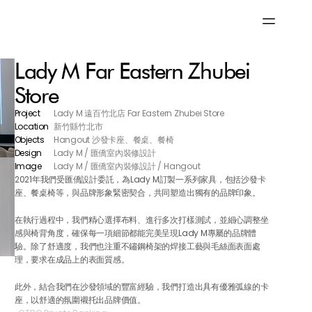
Lady M Far Eastern Zhubei 
Store
Project 
Lady M 遠百竹北店 Far Eastern Zhubei Store
Location 
新竹縣竹北市
Objects  
Hangout 沙發卡座、餐桌、餐椅
Design   
Lady M / 匯僑室內裝修設計
Image    
Lady M / 匯僑室內裝修設計 / Hangout
2021年我們受匯僑設計委託，為Lady M訂製一系列家具，包括沙發卡
座、餐桌椅等，與品牌形象緊密契合，共同塑造出獨有的品牌印象。
在執行過程中，我們精心選擇布料、進行多次打樣測試，並細心調整坐
感與椅背角度，確保每一項細節都能完美呈現Lady M專屬的品牌體
驗。除了舒適度，我們也注重不鏽鋼椅架的焊接工藝與毛絲面表面處
理，要求在成品上的表面質感。
此外，結合我們在沙發領域的豐富經驗，我們打造出具有優雅弧線的卡
座，以舒適的氛圍襯托出品牌價值。